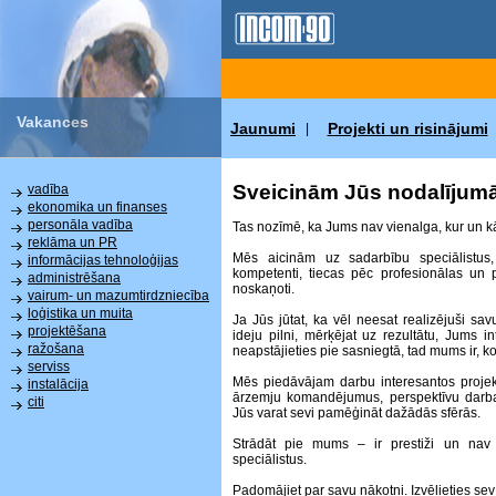
Vakances
Jaunumi
Projekti un risinājumi
|
Sveicinām Jūs nodalījum
vadība
ekonomika un finanses
personāla vadība
Tas nozīmē, ka Jums nav vienalga, kur un kā 
reklāma un PR
Mēs aicinām uz sadarbību speciālistus,
informācijas tehnoloģijas
kompetenti, tiecas pēc profesionālas un p
administrēšana
noskaņoti.
vairum- un mazumtirdzniecība
loģistika un muita
Ja Jūs jūtat, ka vēl neesat realizējuši sa
projektēšana
ideju pilni, mērķējat uz rezultātu, Jums i
ražošana
neapstājieties pie sasniegtā, tad mums ir, k
serviss
Mēs piedāvājam darbu interesantos projekto
instalācija
ārzemju komandējumus, perspektīvu darba a
citi
Jūs varat sevi pamēģināt dažādās sfērās.
Strādāt pie mums – ir prestiži un nav
speciālistus.
Padomājiet par savu nākotni. Izvēlieties sev