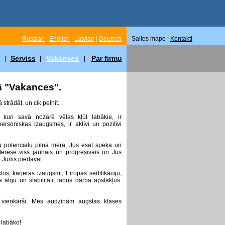
Russian
|
English
|
Latvian
|
Deutsch
Saites mape |
Kontakti
Serviss
Vakances
Par firmu
|
|
|
ā "Vakances".
strādāt, un cik pelnīt.
 kuri savā nozarē vēlas kļūt labākie, ir
ersoniskas izaugsmes, ir aktīvi un pozitīvi
vu potenciālu pilnā mērā, Jūs esat spēka un
nteresē viss jaunais un progresīvais un Jūs
o Jums piedāvāt.
s, karjeras izaugsmi, Eiropas sertifikāciju,
lgu un stabilitāti, labus darba apstākļus.
 vienkārši. Mēs audzinām augstas klases
 labāko!