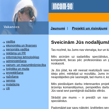
Vakances
Jaunumi
Projekti un risinājumi
|
Sveicinām Jūs nodalījum
vadība
ekonomika un finanses
personāla vadība
Tas nozīmē, ka Jums nav vienalga, kur un kā 
reklāma un PR
Mēs aicinām uz sadarbību speciālistus,
informācijas tehnoloģijas
kompetenti, tiecas pēc profesionālas un p
administrēšana
noskaņoti.
vairum- un mazumtirdzniecība
loģistika un muita
Ja Jūs jūtat, ka vēl neesat realizējuši sa
projektēšana
ideju pilni, mērķējat uz rezultātu, Jums i
ražošana
neapstājieties pie sasniegtā, tad mums ir, k
serviss
Mēs piedāvājam darbu interesantos projekto
instalācija
ārzemju komandējumus, perspektīvu darba a
citi
Jūs varat sevi pamēģināt dažādās sfērās.
Strādāt pie mums – ir prestiži un nav
speciālistus.
Padomājiet par savu nākotni. Izvēlieties sev