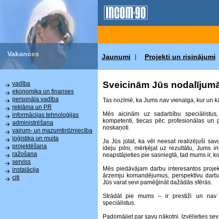
Vakances
Jaunumi
Projekti un risinājumi
|
Sveicinām Jūs nodalījum
vadība
ekonomika un finanses
personāla vadība
Tas nozīmē, ka Jums nav vienalga, kur un kā 
reklāma un PR
Mēs aicinām uz sadarbību speciālistus,
informācijas tehnoloģijas
kompetenti, tiecas pēc profesionālas un p
administrēšana
noskaņoti.
vairum- un mazumtirdzniecība
loģistika un muita
Ja Jūs jūtat, ka vēl neesat realizējuši sa
projektēšana
ideju pilni, mērķējat uz rezultātu, Jums i
ražošana
neapstājieties pie sasniegtā, tad mums ir, k
serviss
Mēs piedāvājam darbu interesantos projekto
instalācija
ārzemju komandējumus, perspektīvu darba a
citi
Jūs varat sevi pamēģināt dažādās sfērās.
Strādāt pie mums – ir prestiži un nav
speciālistus.
Padomājiet par savu nākotni. Izvēlieties sev