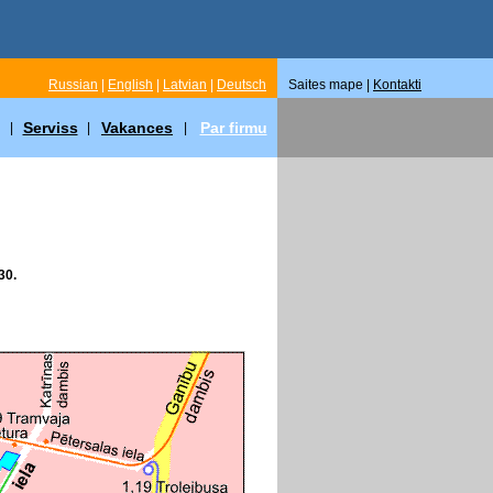
Russian
|
English
|
Latvian
|
Deutsch
Saites mape |
Kontakti
Serviss
Vakances
Par firmu
|
|
|
30.