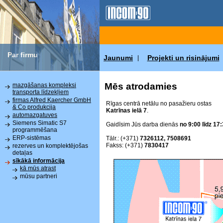
Par firmu
Jaunumi
Projekti un risinājumi
|
Mēs atrodamies
mazgāšanas kompleksi
transporta līdzekļiem
firmas Alfred Kaercher GmbH
Rīgas centrā netālu no pasažieru ostas
& Co produkcija
Katrīnas ielā 7
.
automazgatuves
Siemens Simatic S7
Gaidīsim Jūs darba dienās
no 9:00 līdz 17:
programmēšana
ERP-sistēmas
Tālr.: (+371)
7326112, 7508691
Fakss: (+371)
7830417
rezerves un komplektējošas
detaļas
sīkākā informācija
kā mūs atrast
mūsu partneri