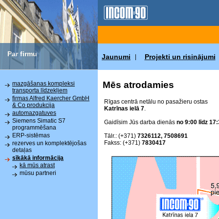
Par firmu
Jaunumi
Projekti un risinājumi
|
Mēs atrodamies
mazgāšanas kompleksi
transporta līdzekļiem
firmas Alfred Kaercher GmbH
Rīgas centrā netālu no pasažieru ostas
& Co produkcija
Katrīnas ielā 7
.
automazgatuves
Siemens Simatic S7
Gaidīsim Jūs darba dienās
no 9:00 līdz 17:
programmēšana
ERP-sistēmas
Tālr.: (+371)
7326112, 7508691
Fakss: (+371)
7830417
rezerves un komplektējošas
detaļas
sīkākā informācija
kā mūs atrast
mūsu partneri