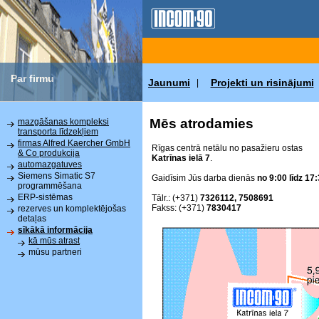
Par firmu
Jaunumi
Projekti un risinājumi
|
Mēs atrodamies
mazgāšanas kompleksi
transporta līdzekļiem
firmas Alfred Kaercher GmbH
Rīgas centrā netālu no pasažieru ostas
& Co produkcija
Katrīnas ielā 7
.
automazgatuves
Siemens Simatic S7
Gaidīsim Jūs darba dienās
no 9:00 līdz 17:
programmēšana
ERP-sistēmas
Tālr.: (+371)
7326112, 7508691
Fakss: (+371)
7830417
rezerves un komplektējošas
detaļas
sīkākā informācija
kā mūs atrast
mūsu partneri