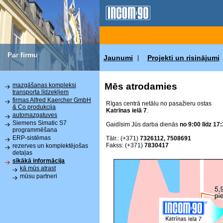
Par firmu
Jaunumi
Projekti un risinājumi
|
Mēs atrodamies
mazgāšanas kompleksi
transporta līdzekļiem
firmas Alfred Kaercher GmbH
Rīgas centrā netālu no pasažieru ostas
& Co produkcija
Katrīnas ielā 7
.
automazgatuves
Siemens Simatic S7
Gaidīsim Jūs darba dienās
no 9:00 līdz 17:
programmēšana
ERP-sistēmas
Tālr.: (+371)
7326112, 7508691
Fakss: (+371)
7830417
rezerves un komplektējošas
detaļas
sīkākā informācija
kā mūs atrast
mūsu partneri