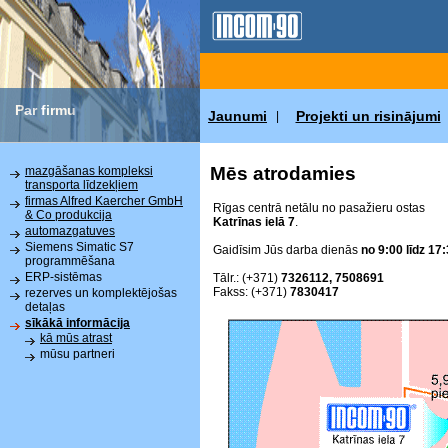
Par firmu
Jaunumi
Projekti un risinājumi
|
Mēs atrodamies
mazgāšanas kompleksi
transporta līdzekļiem
firmas Alfred Kaercher GmbH
Rīgas centrā netālu no pasažieru ostas
& Co produkcija
Katrīnas ielā 7
.
automazgatuves
Siemens Simatic S7
Gaidīsim Jūs darba dienās
no 9:00 līdz 17:
programmēšana
ERP-sistēmas
Tālr.: (+371)
7326112, 7508691
Fakss: (+371)
7830417
rezerves un komplektējošas
detaļas
sīkākā informācija
kā mūs atrast
mūsu partneri