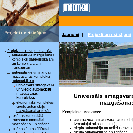
Projekti un risinājumi
Jaunumi
Projekti un risinājumi
|
Projektu un risinjumu arhīvs
automātiskie mazgāšanas
kompleksi sabiedriskajam
un komerciālajam
transportam
automātiskie un manuāli
mazgāšanas kompleksi
automobiļiem
universāls smagsvara
un vieglo automobiļu
mazgāšanas
Universāls smagsvara
komplekss
mazgāšanas
ekonomisks komplekss
vieglo automobiļu
mazgāšanai ar rokām
Kompleksa uzdevums:
iekārtas komerciālā
augstražīga smagsvara automob
transporta manuālai
izmantojot rokas tehnoloģiju;
mazgāšanai un tīrīšanai
vieglo automobiļu un nelielu kravas
iekārtas ūdens tīrīšanai
vieglo automobiļu salonu tīrīšana.