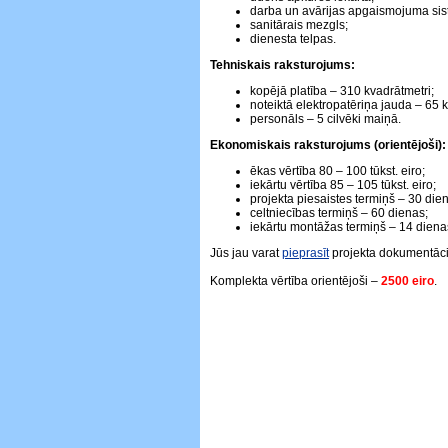
darba un avārijas apgaismojuma sis
sanitārais mezgls;
dienesta telpas.
Tehniskais raksturojums:
kopējā platība – 310 kvadrātmetri;
noteiktā elektropatēriņa jauda – 65 
personāls – 5 cilvēki maiņā.
Ekonomiskais raksturojums (orientējoši):
ēkas vērtība 80 – 100 tūkst. eiro;
iekārtu vērtība 85 – 105 tūkst. eiro;
projekta piesaistes termiņš – 30 die
celtniecības termiņš – 60 dienas;
iekārtu montāžas termiņš – 14 diena
Jūs jau varat
pieprasīt
projekta dokumentāci
Komplekta vērtība orientējoši –
2500 eiro
.