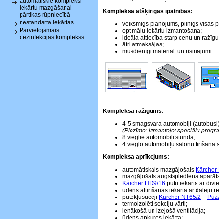
automātiskie kompleksi
iekārtu mazgāšanai
Kompleksa atšķirīgās īpatnības:
pārtikas rūpniecībā
nestandarta iekārtas
veiksmīgs plānojums, pilnīgs visas 
Pārvietojamais
optimālu iekārtu izmantošana;
dezinfekcijas komplekss
ideāla attiecība starp cenu un ražīg
ātri atmaksājas;
mūsdienīgi materiāli un risinājumi.
Kompleksa ražīgums:
4-5 smagsvara automobiļi (autobusi)
(Piezīme: izmantojot speciālu progr
8 vieglie automobiļi stundā;
4 vieglo automobiļu salonu tīrīšana 
Kompleksa aprīkojums:
automātiskais mazgājošais
Kärcher
mazgājošais augstspiediena aparāt
Kärcher HD9/16
putu iekārta ar div
ūdens attīrīšanas iekārta ar daļēju re
putekļusūcēji
Kärcher NT65/2
+
Puzz
termoizolēti sekciju vārti;
ienākošā un izejošā ventilācija;
ūdens apkures iekārta;