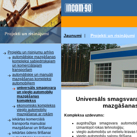
Projekti un risinājumi
Jaunumi
Projekti un risinājumi
|
Projektu un risinjumu arhīvs
automātiskie mazgāšanas
kompleksi sabiedriskajam
un komerciālajam
transportam
automātiskie un manuāli
mazgāšanas kompleksi
automobiļiem
universāls smagsvara
un vieglo automobiļu
mazgāšanas
Universāls smagsvara
komplekss
mazgāšanas
ekonomisks komplekss
vieglo automobiļu
mazgāšanai ar rokām
Kompleksa uzdevums:
iekārtas komerciālā
augstražīga smagsvara automob
transporta manuālai
izmantojot rokas tehnoloģiju;
mazgāšanai un tīrīšanai
vieglo automobiļu un nelielu kravas
iekārtas ūdens tīrīšanai
vieglo automobiļu salonu tīrīšana.