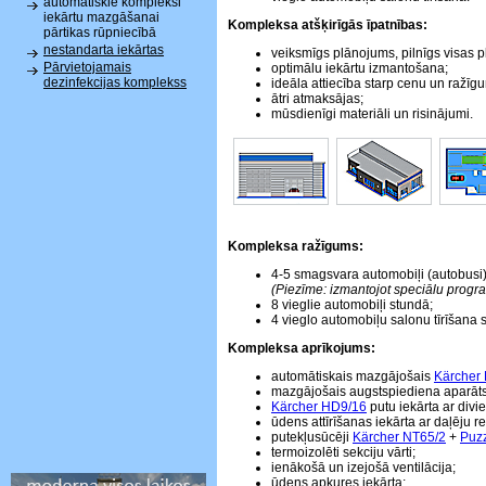
automātiskie kompleksi
iekārtu mazgāšanai
Kompleksa atšķirīgās īpatnības:
pārtikas rūpniecībā
nestandarta iekārtas
veiksmīgs plānojums, pilnīgs visas 
Pārvietojamais
optimālu iekārtu izmantošana;
dezinfekcijas komplekss
ideāla attiecība starp cenu un ražīg
ātri atmaksājas;
mūsdienīgi materiāli un risinājumi.
Kompleksa ražīgums:
4-5 smagsvara automobiļi (autobusi)
(Piezīme: izmantojot speciālu progr
8 vieglie automobiļi stundā;
4 vieglo automobiļu salonu tīrīšana 
Kompleksa aprīkojums:
automātiskais mazgājošais
Kärcher
mazgājošais augstspiediena aparāt
Kärcher HD9/16
putu iekārta ar div
ūdens attīrīšanas iekārta ar daļēju re
putekļusūcēji
Kärcher NT65/2
+
Puzz
termoizolēti sekciju vārti;
ienākošā un izejošā ventilācija;
ūdens apkures iekārta;