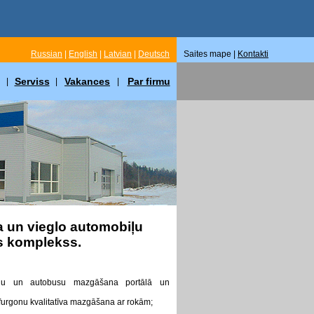
Russian
|
English
|
Latvian
|
Deutsch
Saites mape |
Kontakti
Serviss
Vakances
Par firmu
|
|
|
 un vieglo automobiļu
 komplekss.
iļu un autobusu mazgāšana portālā un
 furgonu kvalitatīva mazgāšana ar rokām;