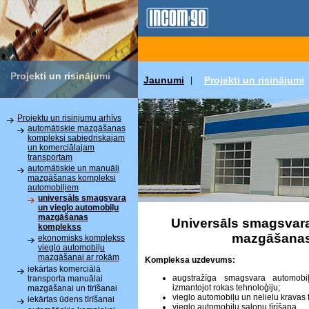
Projekti un risinājumi
Jaunumi
Projekti un risinājumi
|
Projektu un risinjumu arhīvs
automātiskie mazgāšanas
kompleksi sabiedriskajam
un komerciālajam
transportam
automātiskie un manuāli
mazgāšanas kompleksi
automobiļiem
universāls smagsvara
un vieglo automobiļu
mazgāšanas
Universāls smagsvara
komplekss
mazgāšanas
ekonomisks komplekss
vieglo automobiļu
mazgāšanai ar rokām
Kompleksa uzdevums:
iekārtas komerciālā
augstražīga smagsvara automob
transporta manuālai
izmantojot rokas tehnoloģiju;
mazgāšanai un tīrīšanai
vieglo automobiļu un nelielu kravas
iekārtas ūdens tīrīšanai
vieglo automobiļu salonu tīrīšana.