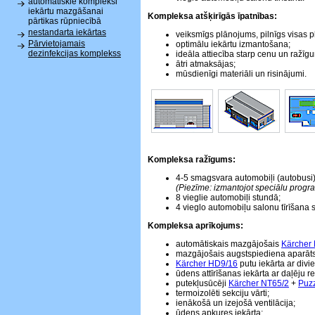
automātiskie kompleksi
iekārtu mazgāšanai
Kompleksa atšķirīgās īpatnības:
pārtikas rūpniecībā
nestandarta iekārtas
veiksmīgs plānojums, pilnīgs visas 
Pārvietojamais
optimālu iekārtu izmantošana;
dezinfekcijas komplekss
ideāla attiecība starp cenu un ražīg
ātri atmaksājas;
mūsdienīgi materiāli un risinājumi.
Kompleksa ražīgums:
4-5 smagsvara automobiļi (autobusi)
(Piezīme: izmantojot speciālu progr
8 vieglie automobiļi stundā;
4 vieglo automobiļu salonu tīrīšana 
Kompleksa aprīkojums:
automātiskais mazgājošais
Kärcher
mazgājošais augstspiediena aparāt
Kärcher HD9/16
putu iekārta ar div
ūdens attīrīšanas iekārta ar daļēju re
putekļusūcēji
Kärcher NT65/2
+
Puzz
termoizolēti sekciju vārti;
ienākošā un izejošā ventilācija;
ūdens apkures iekārta;