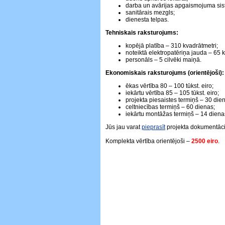
darba un avārijas apgaismojuma sis
sanitārais mezgls;
dienesta telpas.
Tehniskais raksturojums:
kopējā platība – 310 kvadrātmetri;
noteiktā elektropatēriņa jauda – 65 
personāls – 5 cilvēki maiņā.
Ekonomiskais raksturojums (orientējoši):
ēkas vērtība 80 – 100 tūkst. eiro;
iekārtu vērtība 85 – 105 tūkst. eiro;
projekta piesaistes termiņš – 30 die
celtniecības termiņš – 60 dienas;
iekārtu montāžas termiņš – 14 diena
Jūs jau varat
pieprasīt
projekta dokumentāci
Komplekta vērtība orientējoši –
2500 eiro
.