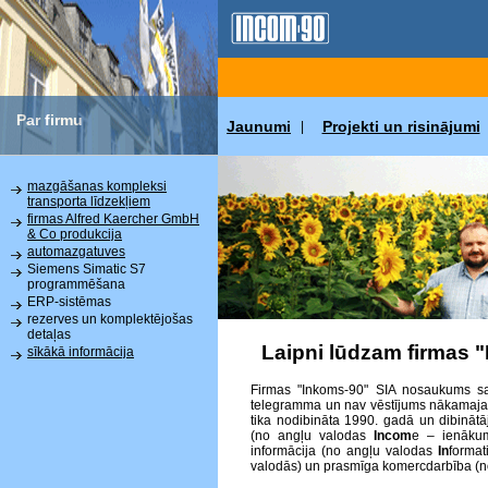
Par firmu
Jaunumi
Projekti un risinājumi
|
mazgāšanas kompleksi
transporta līdzekļiem
firmas Alfred Kaercher GmbH
& Co produkcija
automazgatuves
Siemens Simatic S7
programmēšana
ERP-sistēmas
rezerves un komplektējošas
detaļas
Laipni lūdzam firmas 
sīkākā informācija
Firmas "Inkoms-90" SIA nosaukums sat
telegramma un nav vēstījums nākamajai p
tika nodibināta 1990. gadā un dibinātā
(no angļu valodas
Incom
e – ienākum
informācija (no angļu valodas
In
format
valodās) un prasmīga komercdarbība (