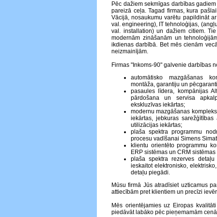
Pēc dažiem sekmīgas darbības gadiem 
pareizā ceļa. Tagad firmas, kura pašlaik
Vācijā, nosaukumu varētu papildināt ar
val. engineering), IT tehnoloģijas, (angļu
val. installation) un dažiem citiem. Ti
modernām zināšanām un tehnoloģijā
ikdienas darbībā. Bet mēs cienām vecā
neizmainījām.
Firmas "Inkoms-90" galvenie darbības no
automātisko mazgāšanas kom
montāža, garantiju un pēcgaranti
pasaules līdera, kompānijas A
pārdošana un servisa apkalp
ekskluzīvas iekārtas;
modernu mazgāšanas kompleksu p
iekārtas, jebkuras sarežģītības 
utilizācijas iekārtas;
plaša spektra programmu nodr
procesu vadīšanai Simens Simati
klientu orientēto programmu ko
ERP sistēmas un CRM sistēmas
plaša spektra rezerves detaļu
ieskaitot elektronisko, elektris
detaļu piegādi.
Mūsu firmā Jūs atradīsiet uzticamus pa
attiecībām pret klientiem un precīzi ie
Mēs orientējamies uz Eiropas kvalitā
piedāvāt labāko pēc pieņemamām cen