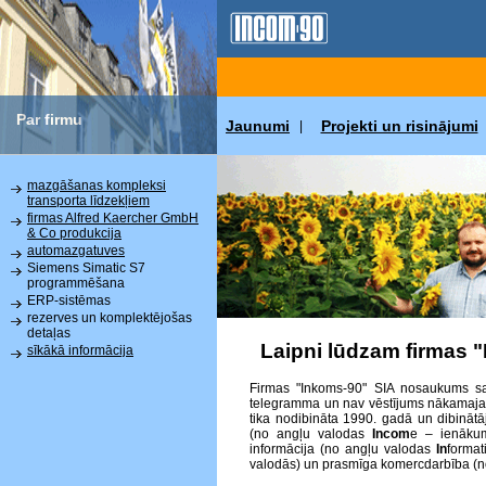
Par firmu
Jaunumi
Projekti un risinājumi
|
mazgāšanas kompleksi
transporta līdzekļiem
firmas Alfred Kaercher GmbH
& Co produkcija
automazgatuves
Siemens Simatic S7
programmēšana
ERP-sistēmas
rezerves un komplektējošas
detaļas
Laipni lūdzam firmas 
sīkākā informācija
Firmas "Inkoms-90" SIA nosaukums sat
telegramma un nav vēstījums nākamajai p
tika nodibināta 1990. gadā un dibinātā
(no angļu valodas
Incom
e – ienākum
informācija (no angļu valodas
In
format
valodās) un prasmīga komercdarbība (