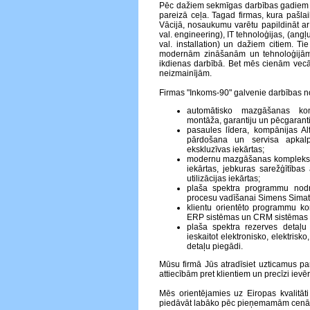
Pēc dažiem sekmīgas darbības gadiem 
pareizā ceļa. Tagad firmas, kura pašlaik
Vācijā, nosaukumu varētu papildināt ar
val. engineering), IT tehnoloģijas, (angļu
val. installation) un dažiem citiem. Ti
modernām zināšanām un tehnoloģijā
ikdienas darbībā. Bet mēs cienām vecā
neizmainījām.
Firmas "Inkoms-90" galvenie darbības no
automātisko mazgāšanas kom
montāža, garantiju un pēcgaranti
pasaules līdera, kompānijas A
pārdošana un servisa apkalp
ekskluzīvas iekārtas;
modernu mazgāšanas kompleksu p
iekārtas, jebkuras sarežģītības 
utilizācijas iekārtas;
plaša spektra programmu nodr
procesu vadīšanai Simens Simati
klientu orientēto programmu ko
ERP sistēmas un CRM sistēmas
plaša spektra rezerves detaļu
ieskaitot elektronisko, elektris
detaļu piegādi.
Mūsu firmā Jūs atradīsiet uzticamus pa
attiecībām pret klientiem un precīzi ie
Mēs orientējamies uz Eiropas kvalitā
piedāvāt labāko pēc pieņemamām cen