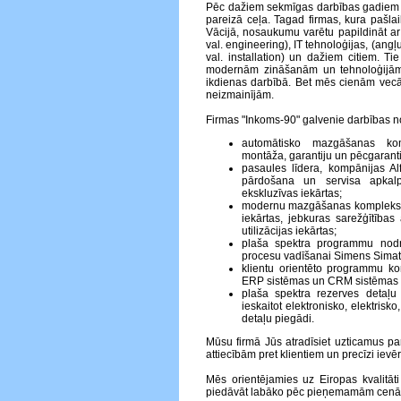
Pēc dažiem sekmīgas darbības gadiem 
pareizā ceļa. Tagad firmas, kura pašlaik
Vācijā, nosaukumu varētu papildināt ar
val. engineering), IT tehnoloģijas, (angļu
val. installation) un dažiem citiem. Ti
modernām zināšanām un tehnoloģijā
ikdienas darbībā. Bet mēs cienām vecā
neizmainījām.
Firmas "Inkoms-90" galvenie darbības no
automātisko mazgāšanas kom
montāža, garantiju un pēcgaranti
pasaules līdera, kompānijas A
pārdošana un servisa apkalp
ekskluzīvas iekārtas;
modernu mazgāšanas kompleksu p
iekārtas, jebkuras sarežģītības 
utilizācijas iekārtas;
plaša spektra programmu nodr
procesu vadīšanai Simens Simati
klientu orientēto programmu ko
ERP sistēmas un CRM sistēmas
plaša spektra rezerves detaļu
ieskaitot elektronisko, elektris
detaļu piegādi.
Mūsu firmā Jūs atradīsiet uzticamus pa
attiecībām pret klientiem un precīzi ie
Mēs orientējamies uz Eiropas kvalitā
piedāvāt labāko pēc pieņemamām cen