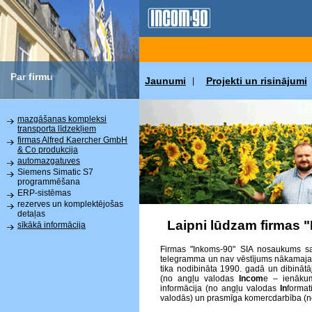
Par firmu
Jaunumi
Projekti un risinājumi
|
mazgāšanas kompleksi
transporta līdzekļiem
firmas Alfred Kaercher GmbH
& Co produkcija
automazgatuves
Siemens Simatic S7
programmēšana
ERP-sistēmas
rezerves un komplektējošas
detaļas
Laipni lūdzam firmas 
sīkākā informācija
Firmas "Inkoms-90" SIA nosaukums sat
telegramma un nav vēstījums nākamajai p
tika nodibināta 1990. gadā un dibinātā
(no angļu valodas
Incom
e – ienākum
informācija (no angļu valodas
In
format
valodās) un prasmīga komercdarbība (