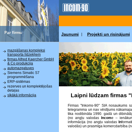
Par firmu
Jaunumi
Projekti un risinājumi
|
mazgāšanas kompleksi
transporta līdzekļiem
firmas Alfred Kaercher GmbH
& Co produkcija
automazgatuves
Siemens Simatic S7
programmēšana
ERP-sistēmas
rezerves un komplektējošas
detaļas
Laipni lūdzam firmas 
sīkākā informācija
Firmas "Inkoms-90" SIA nosaukums sat
telegramma un nav vēstījums nākamajai p
tika nodibināta 1990. gadā un dibinātā
(no angļu valodas
Incom
e – ienākum
informācija (no angļu valodas
In
format
valodās) un prasmīga komercdarbība (