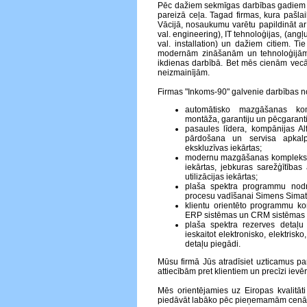
Pēc dažiem sekmīgas darbības gadiem 
pareizā ceļa. Tagad firmas, kura pašlaik
Vācijā, nosaukumu varētu papildināt ar
val. engineering), IT tehnoloģijas, (angļu
val. installation) un dažiem citiem. Ti
modernām zināšanām un tehnoloģijā
ikdienas darbībā. Bet mēs cienām vecā
neizmainījām.
Firmas "Inkoms-90" galvenie darbības no
automātisko mazgāšanas kom
montāža, garantiju un pēcgaranti
pasaules līdera, kompānijas A
pārdošana un servisa apkalp
ekskluzīvas iekārtas;
modernu mazgāšanas kompleksu p
iekārtas, jebkuras sarežģītības 
utilizācijas iekārtas;
plaša spektra programmu nodr
procesu vadīšanai Simens Simati
klientu orientēto programmu ko
ERP sistēmas un CRM sistēmas
plaša spektra rezerves detaļu
ieskaitot elektronisko, elektris
detaļu piegādi.
Mūsu firmā Jūs atradīsiet uzticamus pa
attiecībām pret klientiem un precīzi ie
Mēs orientējamies uz Eiropas kvalitā
piedāvāt labāko pēc pieņemamām cen