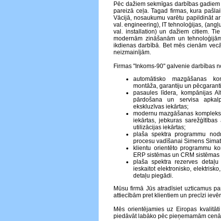
Pēc dažiem sekmīgas darbības gadiem 
pareizā ceļa. Tagad firmas, kura pašlaik
Vācijā, nosaukumu varētu papildināt ar
val. engineering), IT tehnoloģijas, (angļu
val. installation) un dažiem citiem. Ti
modernām zināšanām un tehnoloģijā
ikdienas darbībā. Bet mēs cienām vecā
neizmainījām.
Firmas "Inkoms-90" galvenie darbības no
automātisko mazgāšanas kom
montāža, garantiju un pēcgaranti
pasaules līdera, kompānijas A
pārdošana un servisa apkalp
ekskluzīvas iekārtas;
modernu mazgāšanas kompleksu p
iekārtas, jebkuras sarežģītības 
utilizācijas iekārtas;
plaša spektra programmu nodr
procesu vadīšanai Simens Simati
klientu orientēto programmu ko
ERP sistēmas un CRM sistēmas
plaša spektra rezerves detaļu
ieskaitot elektronisko, elektris
detaļu piegādi.
Mūsu firmā Jūs atradīsiet uzticamus pa
attiecībām pret klientiem un precīzi ie
Mēs orientējamies uz Eiropas kvalitā
piedāvāt labāko pēc pieņemamām cen