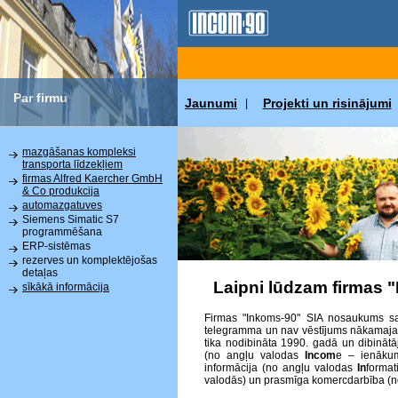
Par firmu
Jaunumi
Projekti un risinājumi
|
mazgāšanas kompleksi
transporta līdzekļiem
firmas Alfred Kaercher GmbH
& Co produkcija
automazgatuves
Siemens Simatic S7
programmēšana
ERP-sistēmas
rezerves un komplektējošas
detaļas
Laipni lūdzam firmas 
sīkākā informācija
Firmas "Inkoms-90" SIA nosaukums sat
telegramma un nav vēstījums nākamajai p
tika nodibināta 1990. gadā un dibinātā
(no angļu valodas
Incom
e – ienākum
informācija (no angļu valodas
In
format
valodās) un prasmīga komercdarbība (