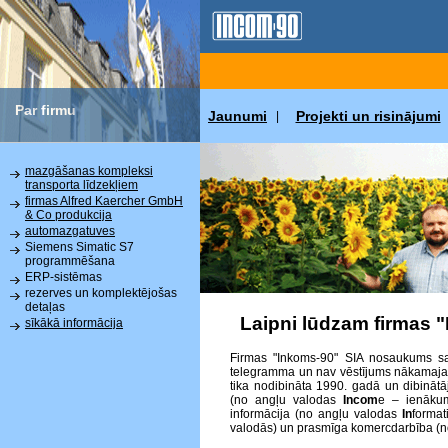
Par firmu
Jaunumi
Projekti un risinājumi
|
mazgāšanas kompleksi
transporta līdzekļiem
firmas Alfred Kaercher GmbH
& Co produkcija
automazgatuves
Siemens Simatic S7
programmēšana
ERP-sistēmas
rezerves un komplektējošas
detaļas
Laipni lūdzam firmas 
sīkākā informācija
Firmas "Inkoms-90" SIA nosaukums sat
telegramma un nav vēstījums nākamajai p
tika nodibināta 1990. gadā un dibinātā
(no angļu valodas
Incom
e – ienākum
informācija (no angļu valodas
In
format
valodās) un prasmīga komercdarbība (