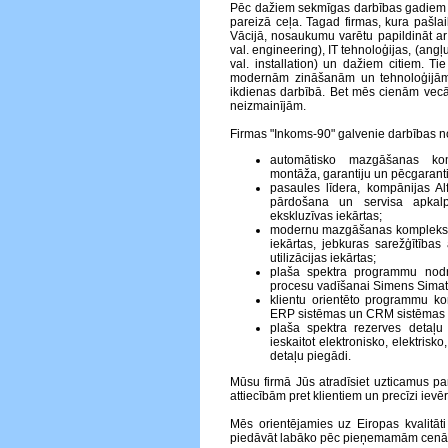
Pēc dažiem sekmīgas darbības gadiem 
pareizā ceļa. Tagad firmas, kura pašlaik
Vācijā, nosaukumu varētu papildināt ar
val. engineering), IT tehnoloģijas, (angļu
val. installation) un dažiem citiem. Ti
modernām zināšanām un tehnoloģijā
ikdienas darbībā. Bet mēs cienām vecā
neizmainījām.
Firmas "Inkoms-90" galvenie darbības no
automātisko mazgāšanas kom
montāža, garantiju un pēcgaranti
pasaules līdera, kompānijas A
pārdošana un servisa apkalp
ekskluzīvas iekārtas;
modernu mazgāšanas kompleksu p
iekārtas, jebkuras sarežģītības 
utilizācijas iekārtas;
plaša spektra programmu nodr
procesu vadīšanai Simens Simati
klientu orientēto programmu ko
ERP sistēmas un CRM sistēmas
plaša spektra rezerves detaļu
ieskaitot elektronisko, elektris
detaļu piegādi.
Mūsu firmā Jūs atradīsiet uzticamus pa
attiecībām pret klientiem un precīzi ie
Mēs orientējamies uz Eiropas kvalitā
piedāvāt labāko pēc pieņemamām cen