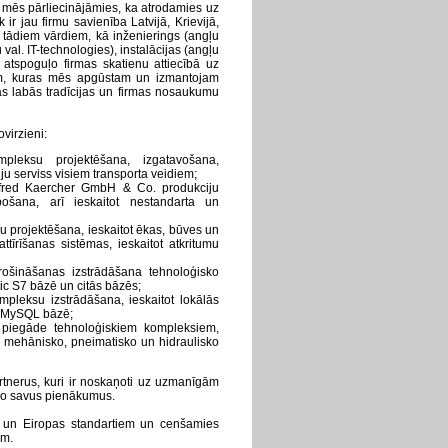
mēs pārliecinājāmies, ka atrodamies uz
 ir jau firmu savienība Latvijā, Krievijā,
 tādiem vārdiem, kā inženierings (angļu
 val. IT-technologies), instalācijas (angļu
e atspoguļo firmas skatienu attiecībā uz
m, kuras mēs apgūstam un izmantojam
s labās tradīcijas un firmas nosaukumu
virzieni:
pleksu projektēšana, izgatavošana,
ju serviss visiem transporta veidiem;
lfred Kaercher GmbH & Co. produkciju
ošana, arī ieskaitot nestandarta un
rojektēšana, ieskaitot ēkas, būves un
attīrīšanas sistēmas, ieskaitot atkritumu
ošināšanas izstrādāšana tehnoloģisko
c S7 bāzē un citās bāzēs;
mpleksu izstrādāšana, ieskaitot lokālās
 MySQL bāzē;
 piegāde tehnoloģiskiem kompleksiem,
ko, mehānisko, pneimatisko un hidraulisko
rtnerus, kuri ir noskaņoti uz uzmanīgām
vēro savus pienākumus.
ti un Eiropas standartiem un cenšamies
ām.