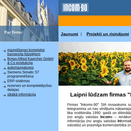
Par firmu
Jaunumi
Projekti un risinājumi
|
mazgāšanas kompleksi
transporta līdzekļiem
firmas Alfred Kaercher GmbH
& Co produkcija
automazgatuves
Siemens Simatic S7
programmēšana
ERP-sistēmas
rezerves un komplektējošas
detaļas
Laipni lūdzam firmas 
sīkākā informācija
Firmas "Inkoms-90" SIA nosaukums sat
telegramma un nav vēstījums nākamajai p
tika nodibināta 1990. gadā un dibinātā
(no angļu valodas
Incom
e – ienākum
informācija (no angļu valodas
In
format
valodās) un prasmīga komercdarbība (