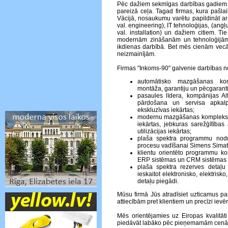
Pēc dažiem sekmīgas darbības gadiem 
pareizā ceļa. Tagad firmas, kura pašlaik
Vācijā, nosaukumu varētu papildināt ar
val. engineering), IT tehnoloģijas, (angļu
val. installation) un dažiem citiem. Ti
modernām zināšanām un tehnoloģijā
ikdienas darbībā. Bet mēs cienām vecā
neizmainījām.
Firmas "Inkoms-90" galvenie darbības no
automātisko mazgāšanas kom
montāža, garantiju un pēcgaranti
pasaules līdera, kompānijas A
pārdošana un servisa apkalp
ekskluzīvas iekārtas;
modernu mazgāšanas kompleksu p
iekārtas, jebkuras sarežģītības 
utilizācijas iekārtas;
plaša spektra programmu nodr
procesu vadīšanai Simens Simati
klientu orientēto programmu ko
ERP sistēmas un CRM sistēmas
plaša spektra rezerves detaļu
ieskaitot elektronisko, elektris
detaļu piegādi.
Mūsu firmā Jūs atradīsiet uzticamus pa
attiecībām pret klientiem un precīzi ie
Mēs orientējamies uz Eiropas kvalitā
piedāvāt labāko pēc pieņemamām cen