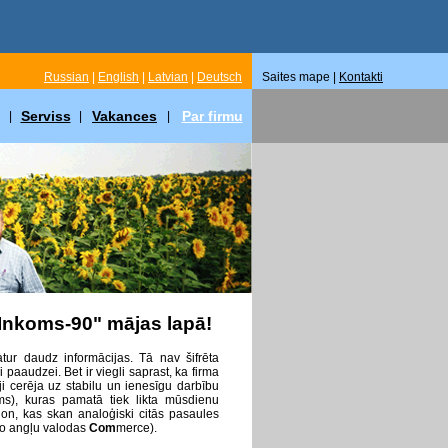
Russian
|
English
|
Latvian
|
Deutsch
Saites mape |
Kontakti
Serviss
Vakances
Par firmu
|
|
|
"Inkoms-90" mājas lapā!
ur daudz informācijas. Tā nav šifrēta
aaudzei. Bet ir viegli saprast, ka firma
ji cerēja uz stabilu un ienesīgu darbību
s), kuras pamatā tiek likta mūsdienu
ion, kas skan analoģiski citās pasaules
no angļu valodas
Сom
merce).