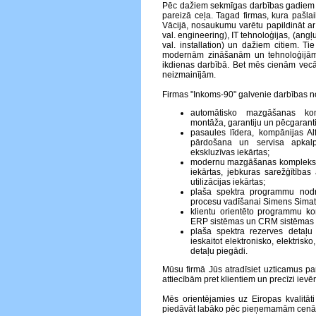
Pēc dažiem sekmīgas darbības gadiem 
pareizā ceļa. Tagad firmas, kura pašlaik
Vācijā, nosaukumu varētu papildināt ar
val. engineering), IT tehnoloģijas, (angļu
val. installation) un dažiem citiem. Ti
modernām zināšanām un tehnoloģijā
ikdienas darbībā. Bet mēs cienām vecā
neizmainījām.
Firmas "Inkoms-90" galvenie darbības no
automātisko mazgāšanas kom
montāža, garantiju un pēcgaranti
pasaules līdera, kompānijas A
pārdošana un servisa apkalp
ekskluzīvas iekārtas;
modernu mazgāšanas kompleksu p
iekārtas, jebkuras sarežģītības 
utilizācijas iekārtas;
plaša spektra programmu nodr
procesu vadīšanai Simens Simati
klientu orientēto programmu ko
ERP sistēmas un CRM sistēmas
plaša spektra rezerves detaļu
ieskaitot elektronisko, elektris
detaļu piegādi.
Mūsu firmā Jūs atradīsiet uzticamus pa
attiecībām pret klientiem un precīzi ie
Mēs orientējamies uz Eiropas kvalitā
piedāvāt labāko pēc pieņemamām cen