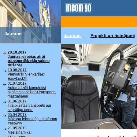
Jaunumi
Jaunumi
Projekti un risinājumi
|
20.10.2017
Jaunas iespējas ātrai
transportlīdzekļu salonu
tīrīšanai
10.08.2017
Vienkārši! Vienkāršāk!
EasyLock!!!
01.07.2017
Automatizēti kompleksi
pilsētas pasažieru transporta
mazgāšanai
01.06.2017
Tīrs pilsētas transports par
saprātīgu cenu!
05.04.2017
Mākoņu tehnoloģiju platforma
Yellow.lv
21.05.2013
Mēs zinām kā!