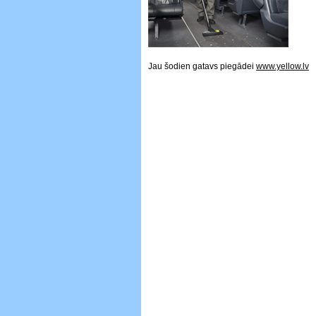
Jau šodien gatavs piegādei
www.yellow.lv