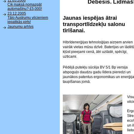
11.05.2006
Debesis. Lidmašī
Cik maksā nomazgāt
automašīnu? £5,000!
23.12.2005
Jaunas iespējas ātrai
Tālo Austrumu vilcieniem
iepatikās pirts!
transportlīdzekļu salonu
Jaunumu arhīvs
tīrīšanai.
Hibrīdenerģijas tehnoloģijas aizņem arvien
vairāk vietas mūsu dzīvē. Baterijas un lādētā
kļūst pieejami cenā, ātri uzlādē, spēcīgi,
uzticami.
Pēdējā putekļu sūcēja BV 5/1 Bp versija
atspoguļo daudzu gadu līdera pieredzi un
jaunākos patentus ergonomikas un enerģij
taupīšanas jomā.
Visu
vilc
Ergo
Str
eco!
un i
liet