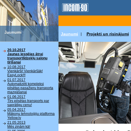
Jaunumi
Jaunumi
Projekti un risinājumi
|
20.10.2017
Jaunas iespējas ātrai
transportlīdzekļu salonu
tīrīšanai
10.08.2017
Vienkārši! Vienkāršāk!
EasyLock!!!
01.07.2017
Automatizēti kompleksi
pilsētas pasažieru transporta
mazgāšanai
01.06.2017
Tīrs pilsētas transports par
saprātīgu cenu!
05.04.2017
Mākoņu tehnoloģiju platforma
Yellow.lv
21.05.2013
Mēs zinām kā!