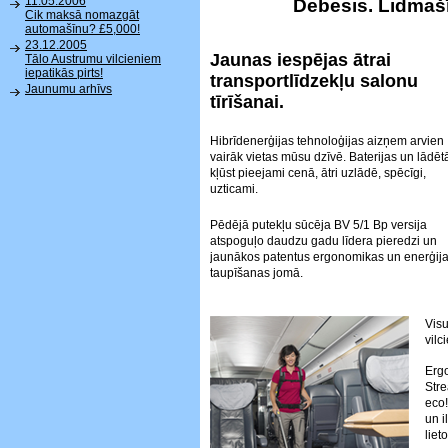
11.05.2006
Debesis. Lidmašī
Cik maksā nomazgāt
automašīnu? £5,000!
23.12.2005
Jaunas iespējas ātrai
Tālo Austrumu vilcieniem
iepatikās pirts!
transportlīdzekļu salonu
Jaunumu arhīvs
tīrīšanai.
Hibrīdenerģijas tehnoloģijas aizņem arvien
vairāk vietas mūsu dzīvē. Baterijas un lādētā
kļūst pieejami cenā, ātri uzlādē, spēcīgi,
uzticami.
Pēdējā putekļu sūcēja BV 5/1 Bp versija
atspoguļo daudzu gadu līdera pieredzi un
jaunākos patentus ergonomikas un enerģij
taupīšanas jomā.
Visu
vilc
Ergo
Str
eco!
un i
liet