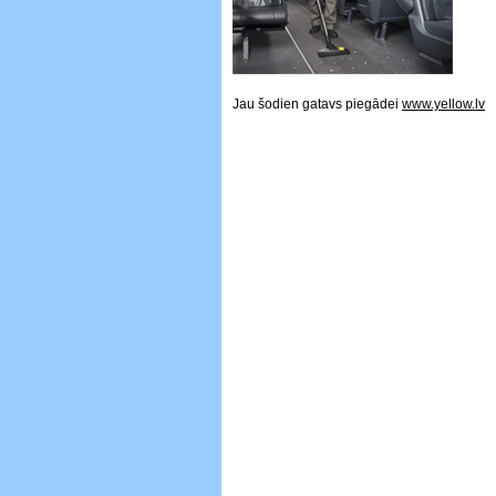
Jau šodien gatavs piegādei
www.yellow.lv