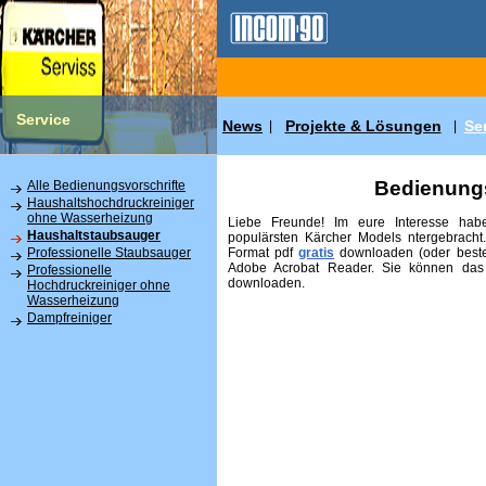
Service
News
Projekte & Lösungen
Se
|
|
Bedienungs
Alle Bedienungsvorschrifte
Haushaltshochdruckreiniger
ohne Wasserheizung
Liebe Freunde! Im eure Interesse habe
Haushaltstaubsauger
populärsten Kärcher Models ntergebracht
Format pdf
gratis
downloaden (oder beste
Professionelle Staubsauger
Adobe Acrobat Reader. Sie können das
Professionelle
downloaden.
Hochdruckreiniger ohne
Wasserheizung
Dampfreiniger