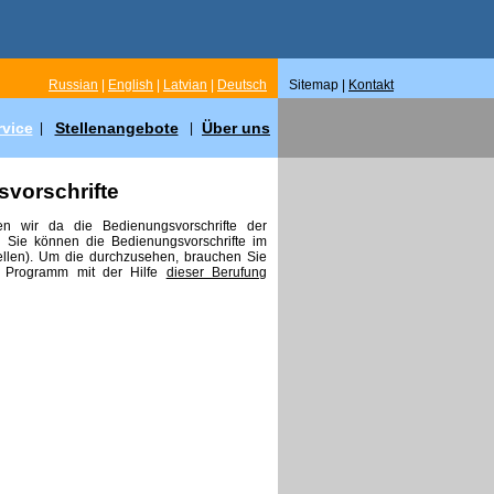
Russian
|
English
|
Latvian
|
Deutsch
Sitemap |
Kontakt
rvice
Stellenangebote
Über uns
|
|
vorschrifte
n wir da die Bedienungsvorschrifte der
. Sie können die Bedienungsvorschrifte im
llen). Um die durchzusehen, brauchen Sie
 Programm mit der Hilfe
dieser Berufung