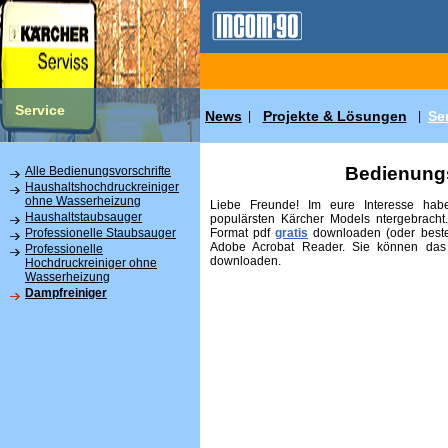
Service
News
Projekte & Lösungen
Se
|
|
Bedienungs
Alle Bedienungsvorschrifte
Haushaltshochdruckreiniger
ohne Wasserheizung
Liebe Freunde! Im eure Interesse habe
Haushaltstaubsauger
populärsten Kärcher Models ntergebracht
Format pdf
gratis
downloaden (oder beste
Professionelle Staubsauger
Adobe Acrobat Reader. Sie können das
Professionelle
downloaden.
Hochdruckreiniger ohne
Wasserheizung
Dampfreiniger