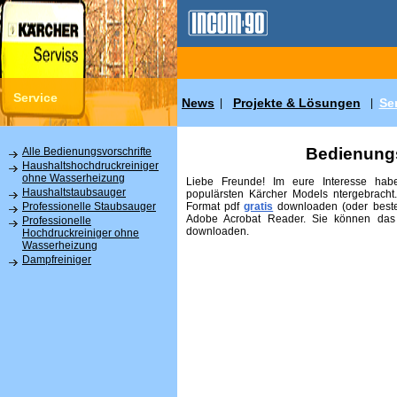
Service
News
Projekte & Lösungen
Se
|
|
Bedienungs
Alle Bedienungsvorschrifte
Haushaltshochdruckreiniger
ohne Wasserheizung
Liebe Freunde! Im eure Interesse habe
Haushaltstaubsauger
populärsten Kärcher Models ntergebracht
Format pdf
gratis
downloaden (oder beste
Professionelle Staubsauger
Adobe Acrobat Reader. Sie können das
Professionelle
downloaden.
Hochdruckreiniger ohne
Wasserheizung
Dampfreiniger