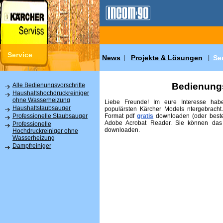
Service
News
Projekte & Lösungen
Se
|
|
Bedienungs
Alle Bedienungsvorschrifte
Haushaltshochdruckreiniger
ohne Wasserheizung
Liebe Freunde! Im eure Interesse habe
Haushaltstaubsauger
populärsten Kärcher Models ntergebracht
Format pdf
gratis
downloaden (oder beste
Professionelle Staubsauger
Adobe Acrobat Reader. Sie können das
Professionelle
downloaden.
Hochdruckreiniger ohne
Wasserheizung
Dampfreiniger