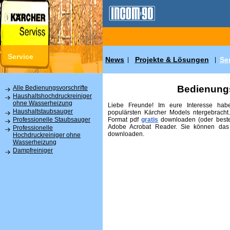
Service
News
Projekte & Lösungen
Se
|
|
Bedienungs
Alle Bedienungsvorschrifte
Haushaltshochdruckreiniger
ohne Wasserheizung
Liebe Freunde! Im eure Interesse habe
Haushaltstaubsauger
populärsten Kärcher Models ntergebracht
Format pdf
gratis
downloaden (oder beste
Professionelle Staubsauger
Adobe Acrobat Reader. Sie können das
Professionelle
downloaden.
Hochdruckreiniger ohne
Wasserheizung
Dampfreiniger