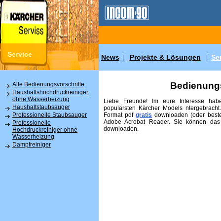
Service
News
Projekte & Lösungen
Se
|
|
Bedienungs
Alle Bedienungsvorschrifte
Haushaltshochdruckreiniger
ohne Wasserheizung
Liebe Freunde! Im eure Interesse habe
Haushaltstaubsauger
populärsten Kärcher Models ntergebracht
Format pdf
gratis
downloaden (oder beste
Professionelle Staubsauger
Adobe Acrobat Reader. Sie können das
Professionelle
downloaden.
Hochdruckreiniger ohne
Wasserheizung
Dampfreiniger