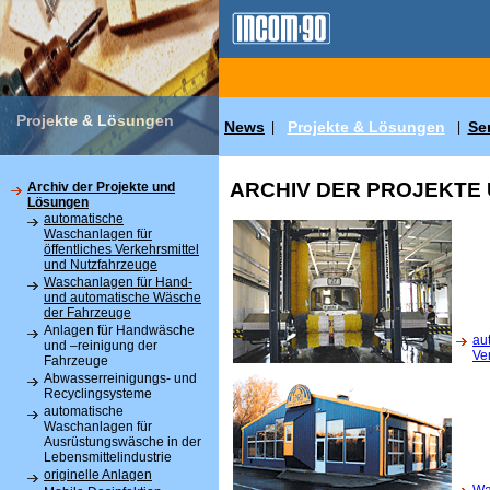
Projekte & Lösungen
News
Projekte & Lösungen
Se
|
|
ARCHIV DER PROJEKTE
Archiv der Projekte und
Lösungen
automatische
Waschanlagen für
öffentliches Verkehrsmittel
und Nutzfahrzeuge
Waschanlagen für Hand-
und automatische Wäsche
der Fahrzeuge
Anlagen für Handwäsche
au
und –reinigung der
Ve
Fahrzeuge
Abwasserreinigungs- und
Recyclingsysteme
automatische
Waschanlagen für
Ausrüstungswäsche in der
Lebensmittelindustrie
originelle Anlagen
Wa