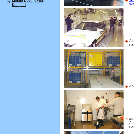
Mobile Desinfektion
Wä
Komplex
An
Fa
Ab
au
Au
Le