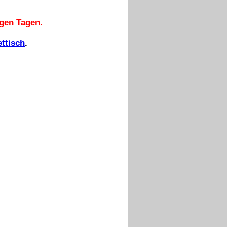
igen Tagen.
ettisch
.