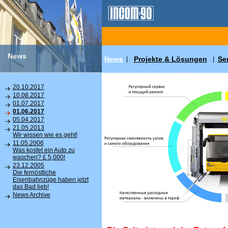
News
News
Projekte & Lösungen
Se
|
|
20.10.2017
10.08.2017
01.07.2017
01.06.2017
05.04.2017
21.05.2013
Wir wissen wie es geht!
11.05.2006
Was kostet ein Auto zu
waschen? £ 5,000!
23.12.2005
Die fernöstliche
Eisenbahnzüge haben jetzt
das Bad lieb!
News Archive