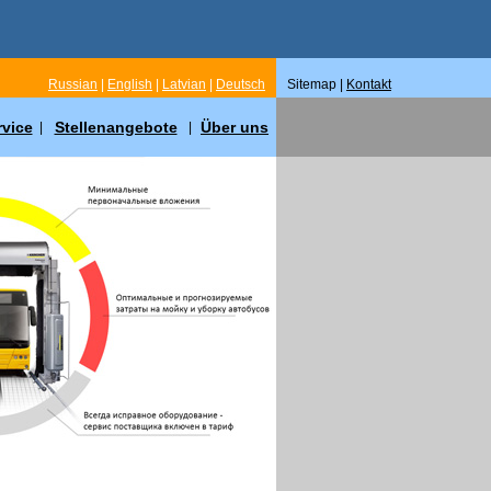
Russian
|
English
|
Latvian
|
Deutsch
Sitemap |
Kontakt
rvice
Stellenangebote
Über uns
|
|