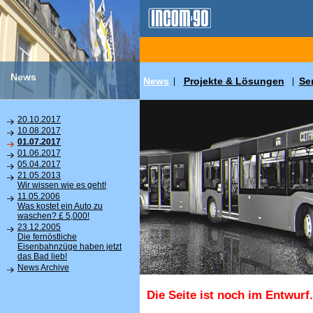
News
News
Projekte & Lösungen
Se
|
|
20.10.2017
10.08.2017
01.07.2017
01.06.2017
05.04.2017
21.05.2013
Wir wissen wie es geht!
11.05.2006
Was kostet ein Auto zu
waschen? £ 5,000!
23.12.2005
Die fernöstliche
Eisenbahnzüge haben jetzt
das Bad lieb!
News Archive
Die Seite ist noch im Entwurf.