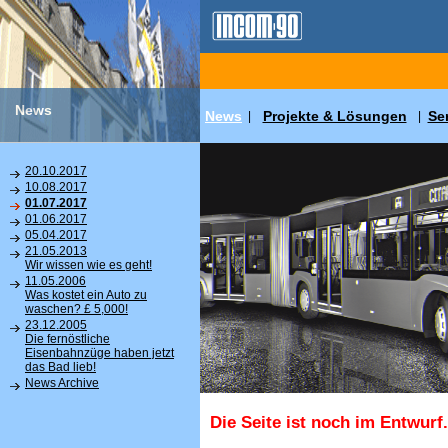
News
News
Projekte & Lösungen
Se
|
|
20.10.2017
10.08.2017
01.07.2017
01.06.2017
05.04.2017
21.05.2013
Wir wissen wie es geht!
11.05.2006
Was kostet ein Auto zu
waschen? £ 5,000!
23.12.2005
Die fernöstliche
Eisenbahnzüge haben jetzt
das Bad lieb!
News Archive
Die Seite ist noch im Entwurf.