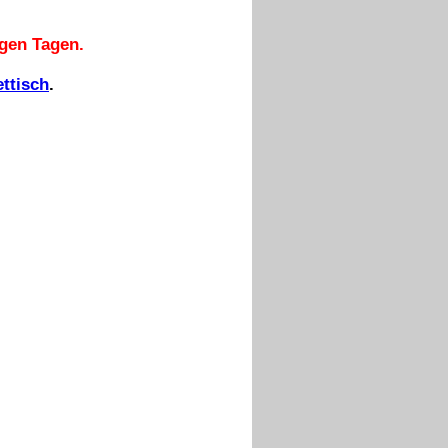
igen Tagen.
ettisch
.