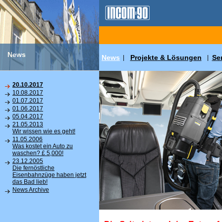
News
News
Projekte & Lösungen
Se
|
|
20.10.2017
10.08.2017
01.07.2017
01.06.2017
05.04.2017
21.05.2013
Wir wissen wie es geht!
11.05.2006
Was kostet ein Auto zu
waschen? £ 5,000!
23.12.2005
Die fernöstliche
Eisenbahnzüge haben jetzt
das Bad lieb!
News Archive