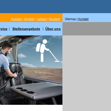
Russian
|
English
|
Latvian
|
Deutsch
Sitemap |
Kontakt
rvice
Stellenangebote
Über uns
|
|