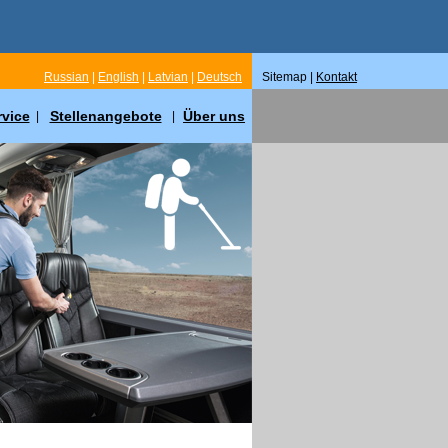
Russian
|
English
|
Latvian
|
Deutsch
Sitemap |
Kontakt
rvice
Stellenangebote
Über uns
|
|