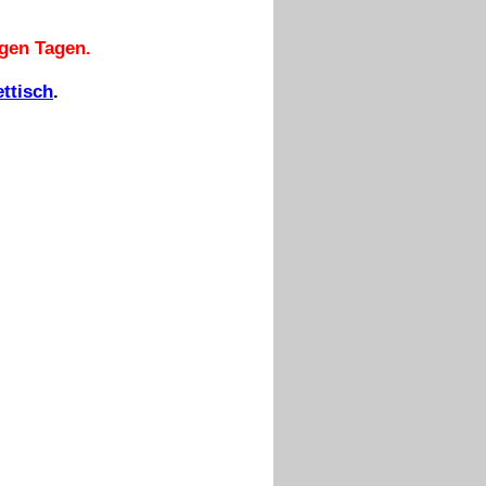
igen Tagen.
ettisch
.