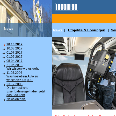
News
News
Projekte & Lösungen
Se
|
|
20.10.2017
10.08.2017
01.07.2017
01.06.2017
05.04.2017
21.05.2013
Wir wissen wie es geht!
11.05.2006
Was kostet ein Auto zu
waschen? £ 5,000!
23.12.2005
Die fernöstliche
Eisenbahnzüge haben jetzt
das Bad lieb!
News Archive