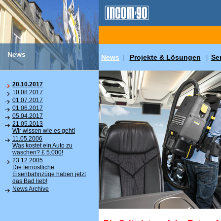
News
News
Projekte & Lösungen
Se
|
|
20.10.2017
10.08.2017
01.07.2017
01.06.2017
05.04.2017
21.05.2013
Wir wissen wie es geht!
11.05.2006
Was kostet ein Auto zu
waschen? £ 5,000!
23.12.2005
Die fernöstliche
Eisenbahnzüge haben jetzt
das Bad lieb!
News Archive