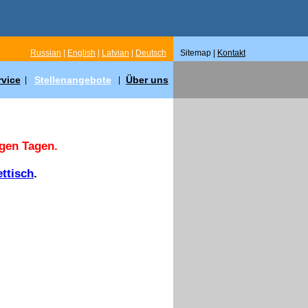
Russian
|
English
|
Latvian
|
Deutsch
Sitemap |
Kontakt
rvice
Stellenangebote
Über uns
|
|
igen Tagen.
ettisch
.