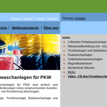
Russian
|
English
|
Latvian
|
Deutsch
Sitemap |
Kontakt
rvice
Stellenangebote
Über uns
|
|
mehr:
3-Bürsten-Portalwaschanlag
Wasseraufbereitung und –rec
Trockenbogen und Geblästro
Radwaschanlagen
Unterbodenwaschanlagen
Magnetkartenleser
Bürstenlose Wäsche
Bilder
lwaschanlagen für PKW
Video - CB-line Portalwasch
Waschanlagen für PKW sind einfach und
 Anforderungen eines anspruchsvollen Kunden.
r von Revalierung überzeugen.
lage, Trockenanlage, Radwaschanlage und