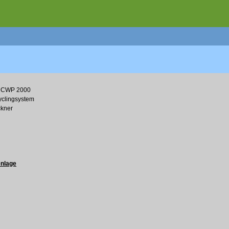
e CWP 2000
yclingsystem
ckner
enlage