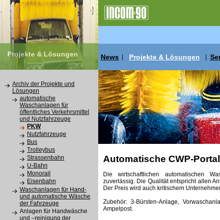
Projekte & Lösungen
News
Projekte & Lösungen
Se
|
|
Archiv der Projekte und
Lösungen
automatische
Waschanlagen für
öffentliches Verkehrsmittel
und Nutzfahrzeuge
PKW
Nutzfahrzeuge
Bus
Trolleybus
Automatische CWP-Porta
Strassenbahn
U-Bahn
Monorail
Die wirtschaftlichen automatischen 
zuverlässig. Die Qualität entspricht allen
Eisenbahn
Der Preis wird auch kritischem Unternehme
Waschanlagen für Hand-
und automatische Wäsche
Zubehör: 3-Bürsten-Anlage, Vorwaschan
der Fahrzeuge
Ampelpost.
Anlagen für Handwäsche
und –reinigung der