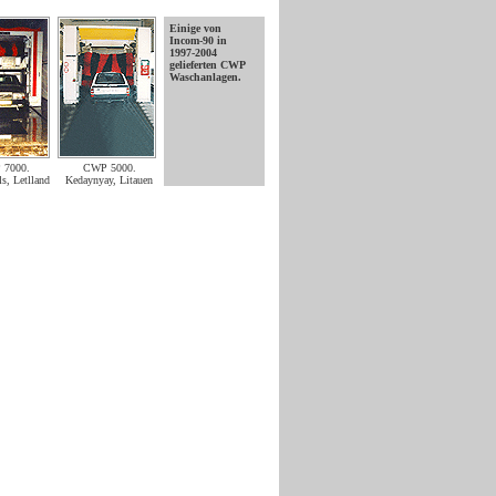
Einige von
Incom-90
in
1997-2004
gelieferten CWP
Waschanlagen.
7000.
CWP 5000.
s, Letlland
Kedaynyay, Litauen