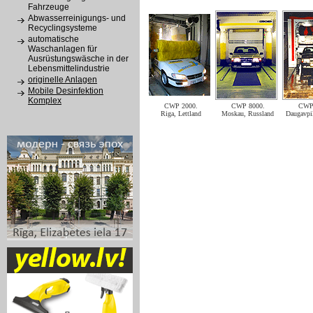
Fahrzeuge
Abwasserreinigungs- und
Recyclingsysteme
automatische
Waschanlagen für
Ausrüstungswäsche in der
Lebensmittelindustrie
originelle Anlagen
Mobile Desinfektion
Komplex
CWP 2000.
CWP 8000.
CWP 
Riga, Lettland
Moskau, Russland
Daugavpil