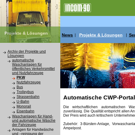
Projekte & Lösungen
News
Projekte & Lösungen
Se
|
|
Archiv der Projekte und
Lösungen
automatische
Waschanlagen für
öffentliches Verkehrsmittel
und Nutzfahrzeuge
PKW
Nutzfahrzeuge
Bus
Trolleybus
Automatische CWP-Porta
Strassenbahn
U-Bahn
Monorail
Die wirtschaftlichen automatischen 
zuverlässig. Die Qualität entspricht allen
Eisenbahn
Der Preis wird auch kritischem Unternehme
Waschanlagen für Hand-
und automatische Wäsche
Zubehör: 3-Bürsten-Anlage, Vorwaschan
der Fahrzeuge
Ampelpost.
Anlagen für Handwäsche
und –reinigung der