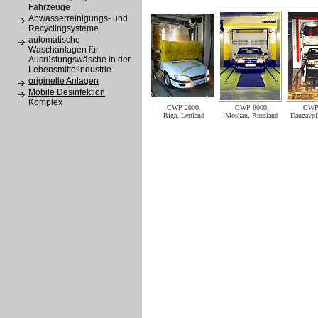
Fahrzeuge
Abwasserreinigungs- und
Recyclingsysteme
automatische
Waschanlagen für
Ausrüstungswäsche in der
Lebensmittelindustrie
originelle Anlagen
Mobile Desinfektion
Komplex
CWP 2000.
CWP 8000.
CWP 
Riga, Lettland
Moskau, Russland
Daugavpil