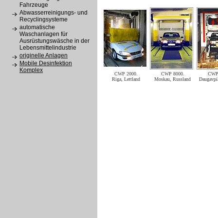
Fahrzeuge
Abwasserreinigungs- und
Recyclingsysteme
automatische
Waschanlagen für
Ausrüstungswäsche in der
Lebensmittelindustrie
originelle Anlagen
Mobile Desinfektion
Komplex
CWP 2000.
CWP 8000.
CWP 
Riga, Lettland
Moskau, Russland
Daugavpil