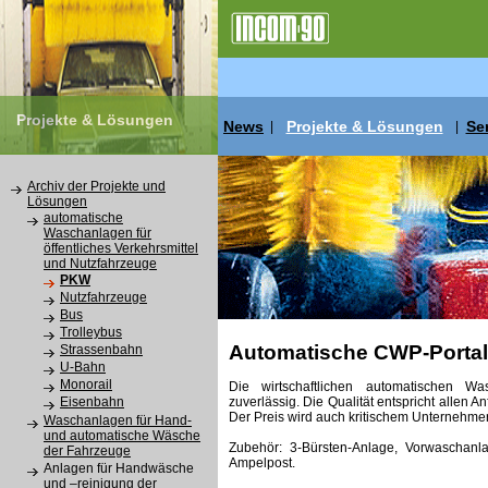
Projekte & Lösungen
News
Projekte & Lösungen
Se
|
|
Archiv der Projekte und
Lösungen
automatische
Waschanlagen für
öffentliches Verkehrsmittel
und Nutzfahrzeuge
PKW
Nutzfahrzeuge
Bus
Trolleybus
Automatische CWP-Porta
Strassenbahn
U-Bahn
Monorail
Die wirtschaftlichen automatischen 
zuverlässig. Die Qualität entspricht allen
Eisenbahn
Der Preis wird auch kritischem Unternehme
Waschanlagen für Hand-
und automatische Wäsche
Zubehör: 3-Bürsten-Anlage, Vorwaschan
der Fahrzeuge
Ampelpost.
Anlagen für Handwäsche
und –reinigung der