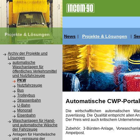
Projekte & Lösungen
News
Projekte & Lösungen
Se
|
|
Archiv der Projekte und
Lösungen
automatische
Waschanlagen für
öffentliches Verkehrsmittel
und Nutzfahrzeuge
PKW
Nutzfahrzeuge
Bus
Trolleybus
Automatische CWP-Porta
Strassenbahn
U-Bahn
Monorail
Die wirtschaftlichen automatischen 
zuverlässig. Die Qualität entspricht allen
Eisenbahn
Der Preis wird auch kritischem Unternehme
Waschanlagen für Hand-
und automatische Wäsche
Zubehör: 3-Bürsten-Anlage, Vorwaschan
der Fahrzeuge
Ampelpost.
Anlagen für Handwäsche
und –reinigung der