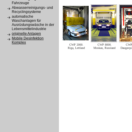
Fahrzeuge
Abwasserreinigungs- und
Recyclingsysteme
automatische
Waschanlagen für
Ausrüstungswäsche in der
Lebensmittelindustrie
originelle Anlagen
Mobile Desinfektion
Komplex
CWP 2000.
CWP 8000.
CWP 
Riga, Lettland
Moskau, Russland
Daugavpil