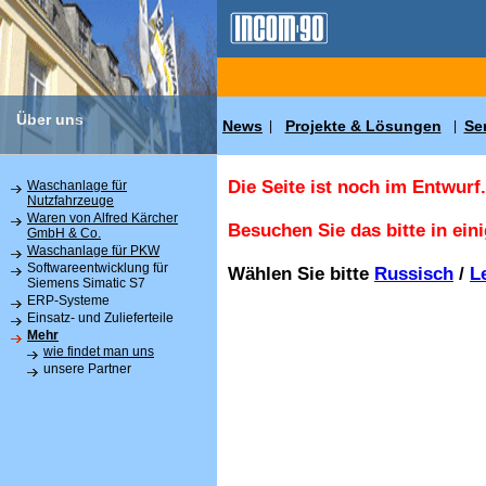
Über uns
News
Projekte & Lösungen
Se
|
|
Die Seite ist noch im Entwurf.
Waschanlage für
Nutzfahrzeuge
Waren von Alfred Kärcher
Besuchen Sie das bitte in ein
GmbH & Co.
Waschanlage für PKW
Softwareentwicklung für
Wählen Sie bitte
Russisch
/
L
Siemens Simatic S7
ERP-Systeme
Einsatz- und Zulieferteile
Mehr
wie findet man uns
unsere Partner