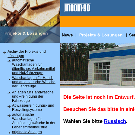
Projekte & Lösungen
News
Projekte & Lösungen
Se
|
|
Archiv der Projekte und
Lösungen
automatische
Waschanlagen für
öffentliches Verkehrsmittel
und Nutzfahrzeuge
Waschanlagen für Hand-
und automatische Wäsche
der Fahrzeuge
Anlagen für Handwäsche
und –reinigung der
Die Seite ist noch im Entwurf.
Fahrzeuge
Abwasserreinigungs- und
Besuchen Sie das bitte in ein
Recyclingsysteme
automatische
Waschanlagen für
Wählen Sie bitte
Russisch
.
Ausrüstungswäsche in der
Lebensmittelindustrie
originelle Anlagen