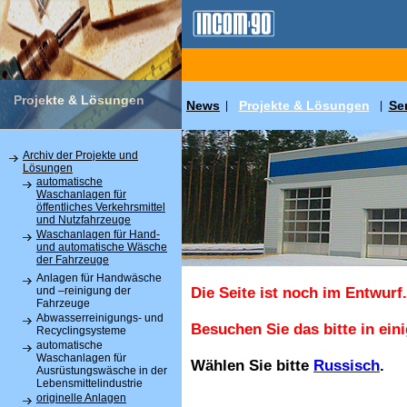
Projekte & Lösungen
News
Projekte & Lösungen
Se
|
|
Archiv der Projekte und
Lösungen
automatische
Waschanlagen für
öffentliches Verkehrsmittel
und Nutzfahrzeuge
Waschanlagen für Hand-
und automatische Wäsche
der Fahrzeuge
Anlagen für Handwäsche
und –reinigung der
Die Seite ist noch im Entwurf.
Fahrzeuge
Abwasserreinigungs- und
Besuchen Sie das bitte in ein
Recyclingsysteme
automatische
Waschanlagen für
Wählen Sie bitte
Russisch
.
Ausrüstungswäsche in der
Lebensmittelindustrie
originelle Anlagen