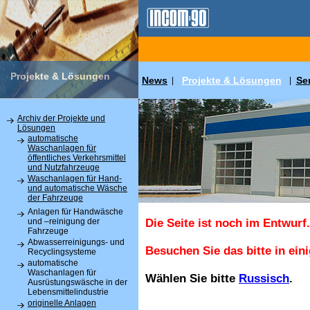
Projekte & Lösungen
News
Projekte & Lösungen
Se
|
|
Archiv der Projekte und
Lösungen
automatische
Waschanlagen für
öffentliches Verkehrsmittel
und Nutzfahrzeuge
Waschanlagen für Hand-
und automatische Wäsche
der Fahrzeuge
Anlagen für Handwäsche
und –reinigung der
Die Seite ist noch im Entwurf.
Fahrzeuge
Abwasserreinigungs- und
Besuchen Sie das bitte in ein
Recyclingsysteme
automatische
Waschanlagen für
Wählen Sie bitte
Russisch
.
Ausrüstungswäsche in der
Lebensmittelindustrie
originelle Anlagen