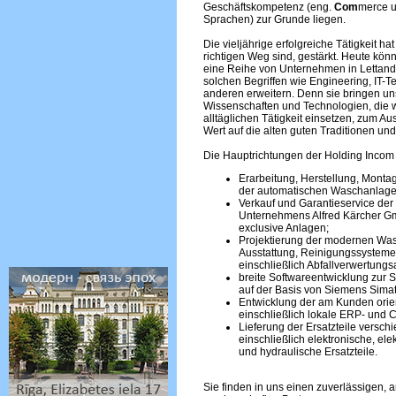
Geschäftskompetenz (eng.
Com
merce u
Sprachen) zur Grunde liegen.
Die vieljährige erfolgreiche Tätigkeit 
richtigen Weg sind, gestärkt. Heute kö
eine Reihe von Unternehmen in Lettand,
solchen Begriffen wie Engineering, IT-Te
anderen erweitern. Denn sie bringen u
Wissenschaften und Technologien, die w
alltäglichen Tätigkeit einsetzen, zum A
Wert auf die alten guten Traditionen un
Die Hauptrichtungen der Holding Incom 
Erarbeitung, Herstellung, Monta
der automatischen Waschanlage
Verkauf und Garantieservice der
Unternehmens Alfred Kärcher Gmb
exclusive Anlagen;
Projektierung der modernen Wa
Ausstattung, Reinigungssysteme
einschließlich Abfallverwertung
breite Softwareentwicklung zur 
auf der Basis von Siemens Sima
Entwicklung der am Kunden orie
einschließlich lokale ERP- und
Lieferung der Ersatzteile versch
einschließlich elektronische, el
und hydraulische Ersatzteile.
Sie finden in uns einen zuverlässigen, 