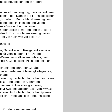
nd seine Ableitungen in anderen
hat unsere Überzeugung, dass wir auf dem
nnte man den Namen der Firma, die schon
 Russland, Deutschland vereinigt, mit
chnologie, Installation und vielen
nsere Vision über moderne
ir beharrlich erwerben und in unserer
usdruck. Doch wir legen einen grossen
d heißen nach wie vor Incom 90.
90 sind:
ge, Garantie- und Postgarantieservice
n für verschiedene Farhzeuge;
 Waren des weltweiten Führers, des
H & Co, einschließlich originelle und
schanlagen, darunter Gebäude,
 verschiedenen Schwierigkeitsgrades,
sanlagen;
Steuerung der technologischen Prozesse
tic S7 und anderen Apparaten;
ntierten Software Programmen,
 CRM-Systeme auf der Basis von MySQL
iedener Art für technologische Systeme,
ekrtische, mechanische, pneumatische
am Kunden orientierten und