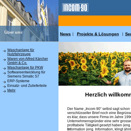
Über uns
News
Projekte & Lösungen
Se
|
|
Waschanlage für
Nutzfahrzeuge
Waren von Alfred Kärcher
GmbH & Co.
Waschanlage für PKW
Softwareentwicklung für
Siemens Simatic S7
ERP-Systeme
Einsatz- und Zulieferteile
Mehr
Herzlich willkom
Der Name „Incom 90“ selbst sagt schon v
verschlüsselter Brief noch eine Begrüss
es klar, dass unsere Firma im Jahre 19
Unternehmensgründer eine sehr grosse 
profitabele Tätigkeit gesetzt haben (eng
In
formation (eng. Information, klingt ähn