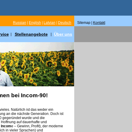
Russian
|
English
|
Latvian
|
Deutsch
Sitemap |
Kontakt
rvice
Stellenangebote
Über uns
|
|
men bei Incom-90!
ieles. Natürlich ist das weder ein
ung an die nächste Generation. Doch ist
90 gegeründet wurde und die
Hoffnung auf dauerhafte und
.
Incom
e – Gewinn, Profit), der moderne
lich in vieler Sprachen) und