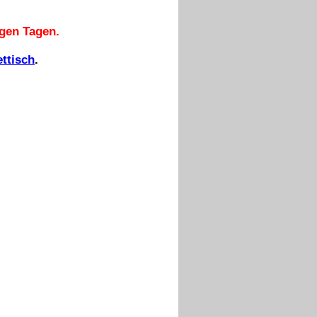
igen Tagen.
ettisch
.