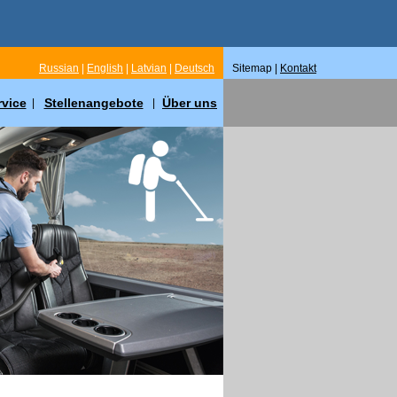
Russian
|
English
|
Latvian
|
Deutsch
Sitemap |
Kontakt
rvice
Stellenangebote
Über uns
|
|