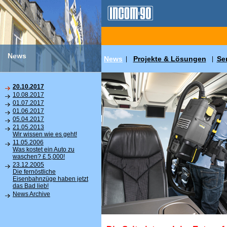
News
News
Projekte & Lösungen
Se
|
|
20.10.2017
10.08.2017
01.07.2017
01.06.2017
05.04.2017
21.05.2013
Wir wissen wie es geht!
11.05.2006
Was kostet ein Auto zu
waschen? £ 5,000!
23.12.2005
Die fernöstliche
Eisenbahnzüge haben jetzt
das Bad lieb!
News Archive